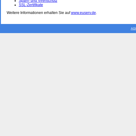
Spam- und Virenschutz
SSL-Zertifikate
Weitere Informationen erhalten Sie auf
www.euserv.de
.
AG