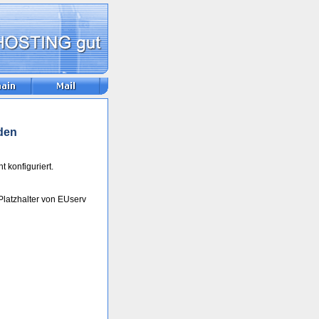
den
t konfiguriert.
Platzhalter von EUserv